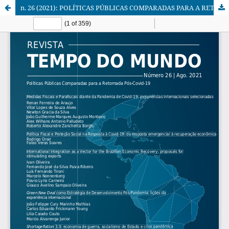
n. 26 (2021): POLÍTICAS PÚBLICAS COMPARADAS PARA A RETOMADA PÓS-COVID-19