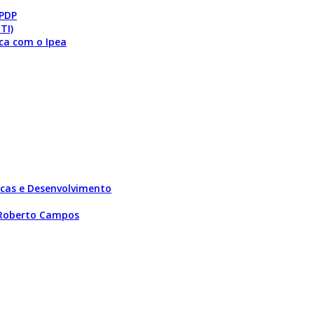
 PDP
TI)
ca com o Ipea
licas e Desenvolvimento
 Roberto Campos