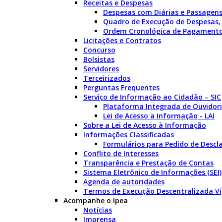
Receitas e Despesas
Despesas com Diárias e Passagen
Quadro de Execução de Despesas,
Ordem Cronológica de Pagament
Licitações e Contratos
Concurso
Bolsistas
Servidores
Terceirizados
Perguntas Frequentes
Serviço de Informação ao Cidadão – SIC
Plataforma Integrada de Ouvidori
Lei de Acesso a Informação - LAI
Sobre a Lei de Acesso à Informação
Informações Classificadas
Formulários para Pedido de Descla
Conflito de Interesses
Transparência e Prestação de Contas
Sistema Eletrônico de Informações (SEI)
Agenda de autoridades
Termos de Execução Descentralizada V
Acompanhe o Ipea
Notícias
Imprensa