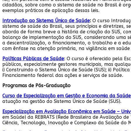
cidadãos, sobre como o sistema de saúde no Brasil é orga
exemplos práticos de aplicação dessas leis.
Introdução ao Sistema Único de Saúde
:
O curso Introduç
sistema de saúde do Brasil, seus princípios e diretrizes
aborda de forma breve a história de criação do SUS, co
balanço de implementação do SUS, considerando uma séri
a descentralização, o financiamento, o trabalho e a edu
com ênfase na atenção primária, na vigilância em saúde e
Políticas Públicas de Saúde
: O curso é oferecido pela E
públicos, especialmente gestores municipais, mas qualque
i) Construindo o Sistema Único de Saúde (SUS); ii) Polític
Financiamento federal das ações e serviços de saúde.
Programas de Pós-Graduação
Curso de Especialização em Gestão e Economia da Saúde
atuação na gestão do Sistema Único de Saúde (SUS).
Especialização em Avaliação Econômica em Saúde – Unive
em Saúde) da REBRATS (Rede Brasileira de Avaliação de
Ciência, Tecnologia, Inovação e Complexo da Saúde do M