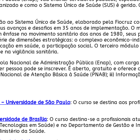
nizado e como o Sistema Único de Saúde (SUS) é gerido. O c
ão ao Sistema Único de Saúde, elaborado pela Fiocruz co
, seus avanços e desafios em 35 anos de implementação. O 
m ênfase no movimento sanitário dos anos de 1980, seus p
e de dimensões estratégicas: o complexo econômico-indus
cação em saúde, a participação social. O terceiro módulo
 na vigilância sanitária.
scola Nacional de Administração Pública (Enap), com carga
r pessoa pode se inscrever. É aberto, gratuito e oferece 
a Nacional de Atenção Básica à Saúde (PNAB); iii) Informaçõ
 – Universidade de São Paulo
: O curso se destina aos pro
rsidade de Brasília
: O curso destina-se a profissionais 
 Tecnologias em Saúde) e no Departamento de Gestão e I
inistério da Saúde.