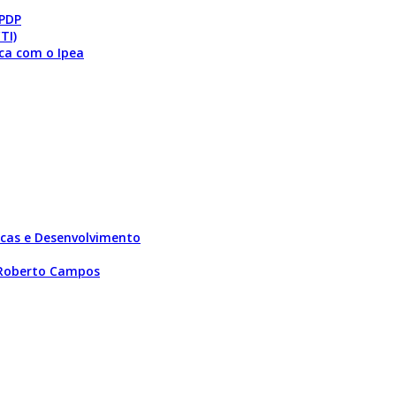
 PDP
TI)
ca com o Ipea
licas e Desenvolvimento
 Roberto Campos