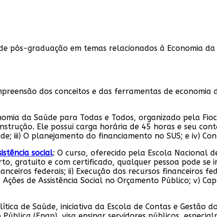
o e de pós-graduação em temas relacionados à Economia d
mpreensão dos conceitos e das ferramentas de economia 
nomia da Saúde para Todas e Todos, organizado pela Fioc
e instrução. Ele possui carga horária de 45 horas e seu con
de; iii) O planejamento do financiamento no SUS; e iv) Con
istência social
: O curso, oferecido pela Escola Nacional d
to, gratuito e com certificado, qualquer pessoa pode se in
ceiros federais; ii) Execução dos recursos financeiros fede
s Ações de Assistência Social no Orçamento Público; v) Cap
ítica de Saúde, iniciativa da Escola de Contas e Gestão d
 Pública (Enap), visa ensinar servidores públicos, especi