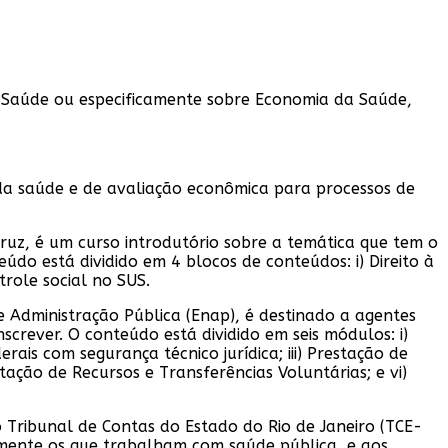
a Saúde ou especificamente sobre Economia da Saúde,
da saúde e de avaliação econômica para processos de
ruz, é um curso introdutório sobre a temática que tem o
teúdo está dividido em 4 blocos de conteúdos: i) Direito à
trole social no SUS.
e Administração Pública (Enap), é destinado a agentes
screver. O conteúdo está dividido em seis módulos: i)
rais com segurança técnico jurídica; iii) Prestação de
tação de Recursos e Transferências Voluntárias; e vi)
o Tribunal de Contas do Estado do Rio de Janeiro (TCE-
almente os que trabalham com saúde pública, e aos