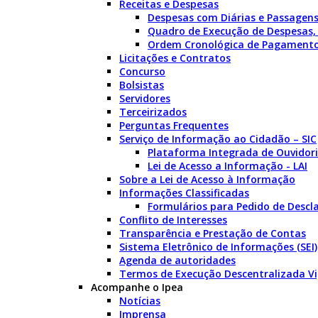
Receitas e Despesas
Despesas com Diárias e Passagen
Quadro de Execução de Despesas,
Ordem Cronológica de Pagament
Licitações e Contratos
Concurso
Bolsistas
Servidores
Terceirizados
Perguntas Frequentes
Serviço de Informação ao Cidadão – SIC
Plataforma Integrada de Ouvidori
Lei de Acesso a Informação - LAI
Sobre a Lei de Acesso à Informação
Informações Classificadas
Formulários para Pedido de Descla
Conflito de Interesses
Transparência e Prestação de Contas
Sistema Eletrônico de Informações (SEI)
Agenda de autoridades
Termos de Execução Descentralizada V
Acompanhe o Ipea
Notícias
Imprensa