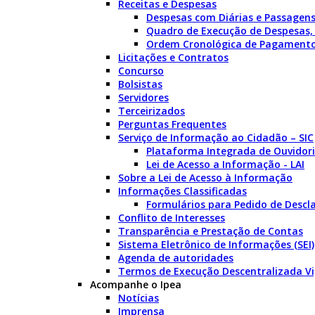
Receitas e Despesas
Despesas com Diárias e Passagen
Quadro de Execução de Despesas,
Ordem Cronológica de Pagament
Licitações e Contratos
Concurso
Bolsistas
Servidores
Terceirizados
Perguntas Frequentes
Serviço de Informação ao Cidadão – SIC
Plataforma Integrada de Ouvidori
Lei de Acesso a Informação - LAI
Sobre a Lei de Acesso à Informação
Informações Classificadas
Formulários para Pedido de Descla
Conflito de Interesses
Transparência e Prestação de Contas
Sistema Eletrônico de Informações (SEI)
Agenda de autoridades
Termos de Execução Descentralizada V
Acompanhe o Ipea
Notícias
Imprensa