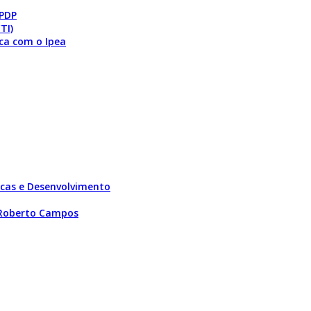
 PDP
TI)
ca com o Ipea
licas e Desenvolvimento
 Roberto Campos