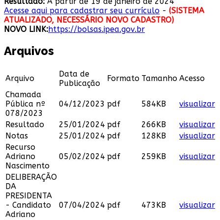
Resultado:
A partir de 19 de janeiro de 2024
Acesse aqui para cadastrar seu currículo
-
(SISTEMA
ATUALIZADO, NECESSÁRIO NOVO CADASTRO)
NOVO LINK:
https://bolsas.ipea.gov.br
Arquivos
Data de
Arquivo
Formato
Tamanho
Acesso
Publicação
Chamada
Pública nº
04/12/2023
pdf
584KB
visualizar
078/2023
Resultado
25/01/2024
pdf
266KB
visualizar
Notas
25/01/2024
pdf
128KB
visualizar
Recurso
Adriano
05/02/2024
pdf
259KB
visualizar
Nascimento
DELIBERAÇÃO
DA
PRESIDENTA
- Candidato
07/04/2024
pdf
473KB
visualizar
Adriano