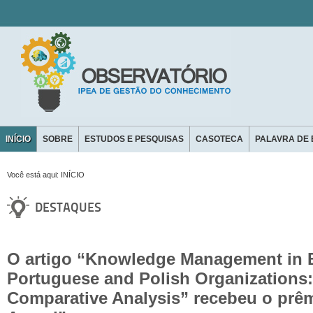
INÍCIO
SOBRE
ESTUDOS E PESQUISAS
CASOTECA
PALAVRA DE 
CONTATO
Você está aqui:
INÍCIO
DESTAQUES
O artigo “Knowledge Management in B
Portuguese and Polish Organizations:
Comparative Analysis” recebeu o prê