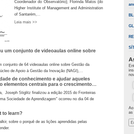
Coordenador do Observatório); Florinda Matos (do
an
Higher Institute of Management and Administration
of Santarém,...
B
Leia mais >>
GL
RE
SÍ
u um conjunto de videoaulas online sobre
O Repositó
Knowledge 
A
 conjunto de 64 videoaulas online sobre Gestão da
O Repositório
En
ins
Núcleo de Apoio à Gestão da Inovação (NAGI),…
Management an
no
Conference o
aldade de conhecimento e ajudar aqueles
ão elementos centrais para o crescimento…
"A Gestão 
Geoff Mulg
 Joseph Stiglitz finalizou a edição 2015 do Fronteiras
 uma Sociedade de Aprendizagem" ocorreu no dia 04 de
Em entrevista
inovação no s
Ao
as 
t to learn?
Gerente Té
Gomes fala
alkir, sobre o porquê de as lições aprendidas pelas
E
Em entrevista
ender.
Aeronavegabil