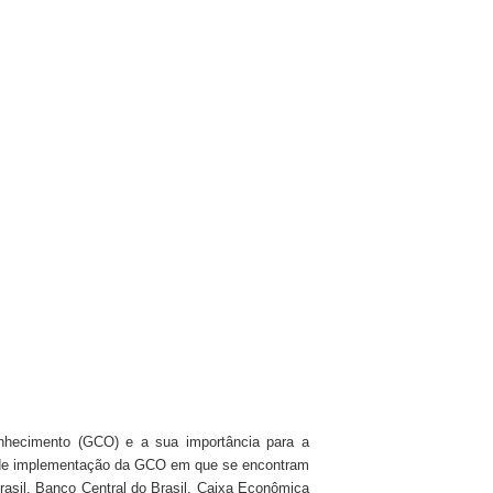
palavras do, então, presidente do Ipea Sergei Soares.
avras do presidente do Ipea Sergei Soares, na abertura do Seminário de lan
Ipea de Gestão do Conhecimento.
deo sobre o lançamento do Observatório de Gestão de
nto
bilita a troca de experiências e conteúdos entre profissionais
 comentário de Rose Mary Longo sobre Gestão do Conhec
no tema, ela gravou seu depoimento para o Observatório Ipea
onhecimento (GCO) e a sua importância para a
io de implementação da GCO em que se encontram
rasil, Banco Central do Brasil, Caixa Econômica