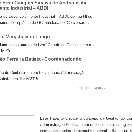
r Eron Campos Saraiva de Andrade, da
Confira as 
nto Industrial – ABDI
Confira as pal
a de Desenvolvimento Industrial – ABDI, compartilhou,
Observatório 
imento, a prática de GC intitulada de “Conversas na
Confira ví
Conhecime
ose Mary Juliano Longo
O espaço possi
liano Longo, autora do livro "Gestão do Conhecimento: a
Assista ao
no século XXI.
Especialista 
bio Ferreira Batista - Coordenador do
estão do Conhecimento e Inovação na Administração
rreira Batista, em 10/03/2015.
Page:
1 / 3
Este trabalho discute o conceito da Gestão do C
Administração Pública, além de identificar o estág
seis organizações do executivo federal – Banco do B