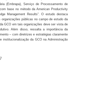
uária (Embrapa), Serviço de Processamento de
–, com base no método da American Productivity
edge Management Results”. O estudo destaca
s organizações públicas no campo de estudo da
 da GCO em tais organizações deve ser vista de
tivo. Além disso, ressalta a importância da
ento – com diretrizes e estratégias claramente
 de institucionalização da GCO na Administração
7