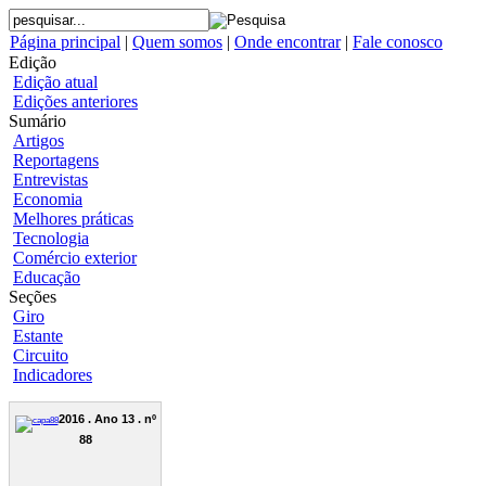
Página principal
|
Quem somos
|
Onde encontrar
|
Fale conosco
Edição
Edição atual
Edições anteriores
Sumário
Artigos
Reportagens
Entrevistas
Economia
Melhores práticas
Tecnologia
Comércio exterior
Educação
Seções
Giro
Estante
Circuito
Indicadores
2016 . Ano 13 . nº
88