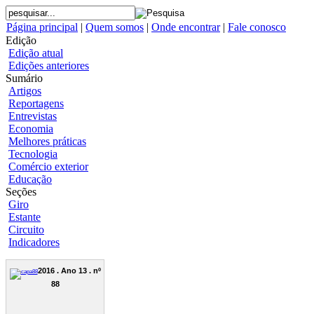
Página principal
|
Quem somos
|
Onde encontrar
|
Fale conosco
Edição
Edição atual
Edições anteriores
Sumário
Artigos
Reportagens
Entrevistas
Economia
Melhores práticas
Tecnologia
Comércio exterior
Educação
Seções
Giro
Estante
Circuito
Indicadores
2016 . Ano 13 . nº
88