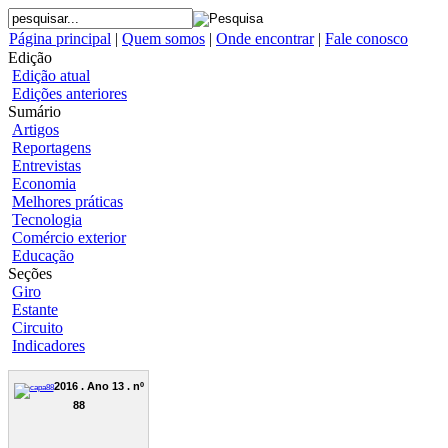
Página principal
|
Quem somos
|
Onde encontrar
|
Fale conosco
Edição
Edição atual
Edições anteriores
Sumário
Artigos
Reportagens
Entrevistas
Economia
Melhores práticas
Tecnologia
Comércio exterior
Educação
Seções
Giro
Estante
Circuito
Indicadores
2016 . Ano 13 . nº
88