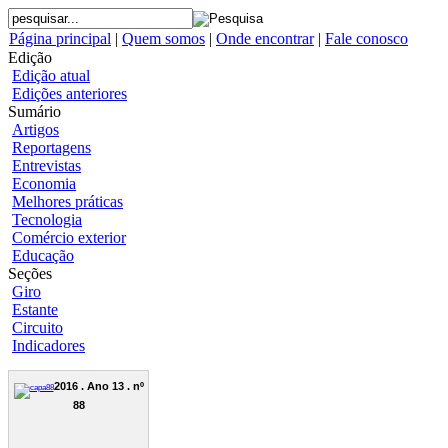
Página principal
|
Quem somos
|
Onde encontrar
|
Fale conosco
Edição
Edição atual
Edições anteriores
Sumário
Artigos
Reportagens
Entrevistas
Economia
Melhores práticas
Tecnologia
Comércio exterior
Educação
Seções
Giro
Estante
Circuito
Indicadores
2016 . Ano 13 . nº
88