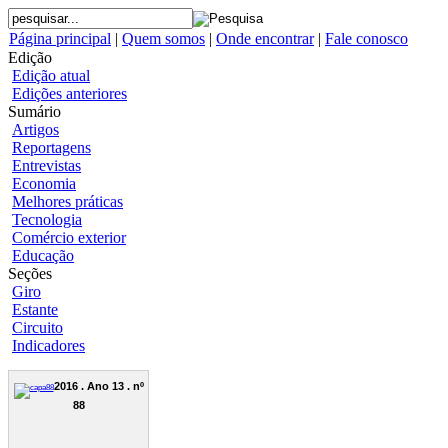
Página principal
|
Quem somos
|
Onde encontrar
|
Fale conosco
Edição
Edição atual
Edições anteriores
Sumário
Artigos
Reportagens
Entrevistas
Economia
Melhores práticas
Tecnologia
Comércio exterior
Educação
Seções
Giro
Estante
Circuito
Indicadores
2016 . Ano 13 . nº
88