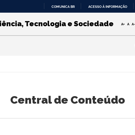
COMUNICA BR
ACESSO À INFORMAÇÃO
IR
PARA
iência, Tecnologia e Sociedade
A+
A
A
O
CONTEÚDO
Central de Conteúdo