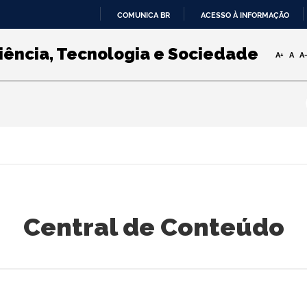
COMUNICA BR
ACESSO À INFORMAÇÃO
IR
PARA
iência, Tecnologia e Sociedade
A+
A
A
O
CONTEÚDO
Central de Conteúdo