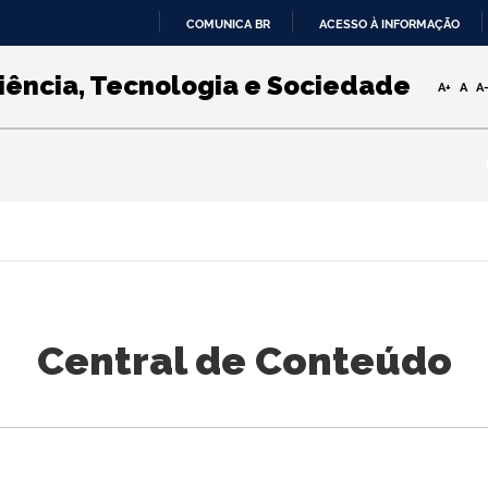
COMUNICA BR
ACESSO À INFORMAÇÃO
IR
PARA
iência, Tecnologia e Sociedade
A+
A
A
O
CONTEÚDO
Central de Conteúdo