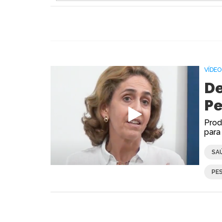
VÍDEO
De
Pe
Prod
para
SA
PE