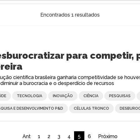
Encontrados 1 resultados
sburocratizar para competir, 
reira
ução científica brasileira ganharia competitividade se houv
 diminuir a burocracia e o desperdício de recursos
ÚDE
TECNOLOGIA
INOVAÇÃO
CIÊNCIA
PESQUISAS
SQUISA E DESENVOLVIMENTO P&D
CÉLULAS TRONCO
DESBURO
Ant
1
2
3
4
5
6
Próximo