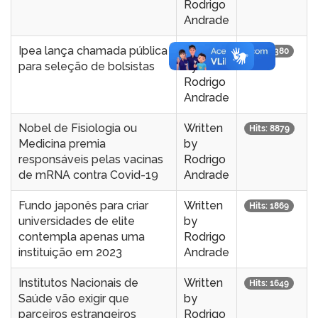
Rodrigo
Andrade
Ipea lança chamada pública
Written
Hits: 1380
para seleção de bolsistas
by
Rodrigo
Andrade
Nobel de Fisiologia ou
Written
Hits: 8879
Medicina premia
by
responsáveis pelas vacinas
Rodrigo
de mRNA contra Covid-19
Andrade
Fundo japonês para criar
Written
Hits: 1869
universidades de elite
by
contempla apenas uma
Rodrigo
instituição em 2023
Andrade
Institutos Nacionais de
Written
Hits: 1649
Saúde vão exigir que
by
parceiros estrangeiros
Rodrigo