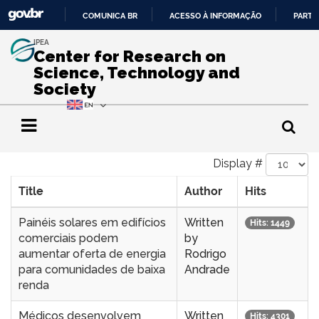
COMUNICA BR
ACESSO À INFORMAÇÃO
PARTI
IR
IPEA
PARA
Center for Research on
O
Science, Technology and
CONTEÚDO
Society
Display #
Title
Author
Hits
Painéis solares em edifícios
Written
Hits: 1449
comerciais podem
by
aumentar oferta de energia
Rodrigo
para comunidades de baixa
Andrade
renda
Médicos desenvolvem
Written
Hits: 4301