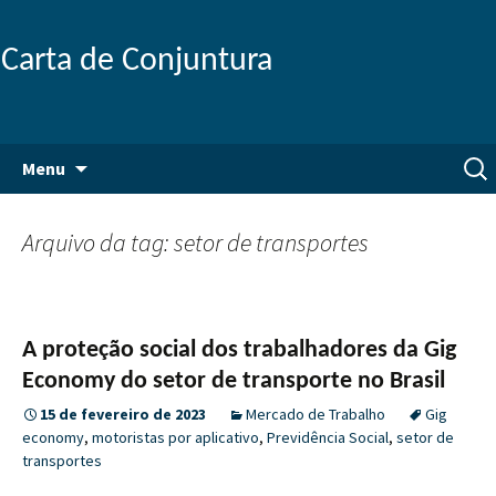
Carta de Conjuntura
Pular
Pesq
Menu
para
por:
o
conteúdo
Arquivo da tag: setor de transportes
A proteção social dos trabalhadores da Gig
Economy do setor de transporte no Brasil
15 de fevereiro de 2023
Mercado de Trabalho
Gig
economy
,
motoristas por aplicativo
,
Previdência Social
,
setor de
transportes