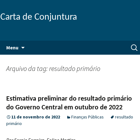
Carta de Conjuntura
Pular
Pesq
Menu
para
por:
o
conteúdo
Arquivo da tag: resultado primário
Estimativa preliminar do resultado primário
do Governo Central em outubro de 2022
11 de novembro de 2022
Finanças Públicas
resultado
primário