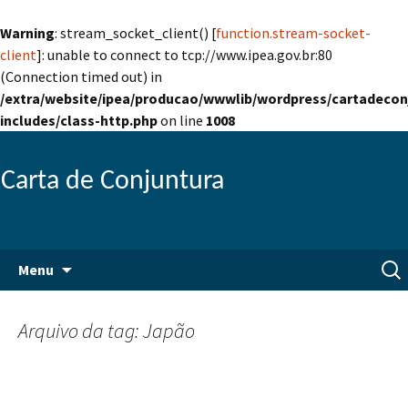
Warning
: stream_socket_client() [
function.stream-socket-
client
]: unable to connect to tcp://www.ipea.gov.br:80
(Connection timed out) in
/extra/website/ipea/producao/wwwlib/wordpress/cartadecon
includes/class-http.php
on line
1008
Carta de Conjuntura
Pular
Pesq
Menu
para
por:
o
conteúdo
Arquivo da tag: Japão