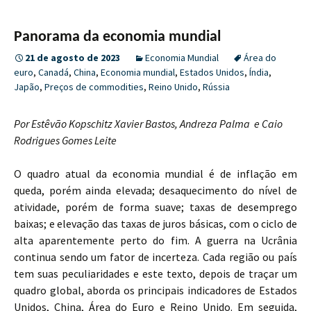
Panorama da economia mundial
21 de agosto de 2023
Economia Mundial
Área do
euro
,
Canadá
,
China
,
Economia mundial
,
Estados Unidos
,
Índia
,
Japão
,
Preços de commodities
,
Reino Unido
,
Rússia
Por Estêvão Kopschitz Xavier Bastos, Andreza Palma e Caio
Rodrigues Gomes Leite
O quadro atual da economia mundial é de inflação em
queda, porém ainda elevada; desaquecimento do nível de
atividade, porém de forma suave; taxas de desemprego
baixas; e elevação das taxas de juros básicas, com o ciclo de
alta aparentemente perto do fim. A guerra na Ucrânia
continua sendo um fator de incerteza. Cada região ou país
tem suas peculiaridades e este texto, depois de traçar um
quadro global, aborda os principais indicadores de Estados
Unidos, China, Área do Euro e Reino Unido. Em seguida,