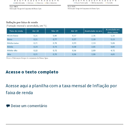
Acesse o texto completo
Acesse aqui a planilha com a taxa mensal de Inflação por
faixa de renda
Deixe um comentário
------------------------------------------------------------------------------------------------------