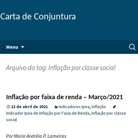
Carta de Conjuntura
Pular
Pesq
Menu
para
por:
o
conteúdo
Arquivo da tag: Inflação por classe social
Inflação por faixa de renda – Março/2021
13 de abril de 2021
Indicadores Ipea
,
Inflação
Indicador Ipea de Inflação por Faixa de Renda
,
Inflação por classe
social
Por Maria Andréia P. Lameiras