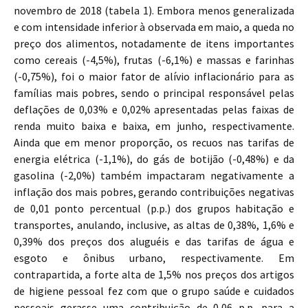
novembro de 2018 (tabela 1). Embora menos generalizada
e com intensidade inferior à observada em maio, a queda no
preço dos alimentos, notadamente de itens importantes
como cereais (-4,5%), frutas (-6,1%) e massas e farinhas
(-0,75%), foi o maior fator de alívio inflacionário para as
famílias mais pobres, sendo o principal responsável pelas
deflações de 0,03% e 0,02% apresentadas pelas faixas de
renda muito baixa e baixa, em junho, respectivamente.
Ainda que em menor proporção, os recuos nas tarifas de
energia elétrica (-1,1%), do gás de botijão (-0,48%) e da
gasolina (-2,0%) também impactaram negativamente a
inflação dos mais pobres, gerando contribuições negativas
de 0,01 ponto percentual (p.p.) dos grupos habitação e
transportes, anulando, inclusive, as altas de 0,38%, 1,6% e
0,39% dos preços dos aluguéis e das tarifas de água e
esgoto e ônibus urbano, respectivamente. Em
contrapartida, a forte alta de 1,5% nos preços dos artigos
de higiene pessoal fez com que o grupo saúde e cuidados
pessoais gerasse uma contribuição de 0,06 p.p. para a