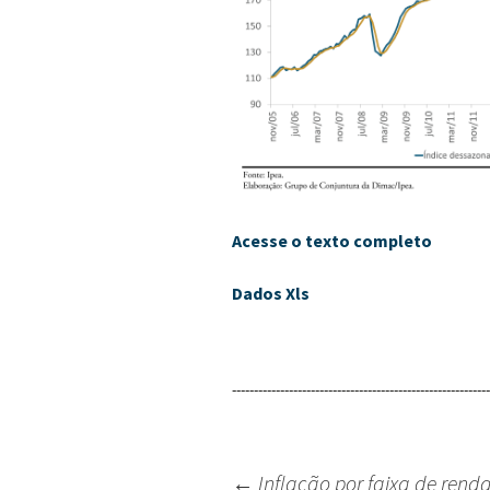
Acesse o texto completo
Dados Xls
-----------------------------------------------------------
←
Inflação por faixa de renda