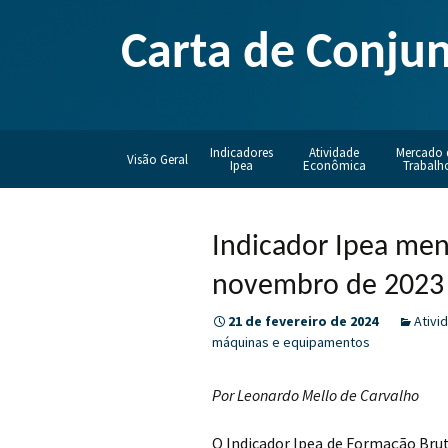
Carta de Conju
Pular
Indicadores
Atividade
Mercado 
Visão Geral
para
Ipea
Econômica
Trabalh
o
conteúdo
Indicador Ipea men
novembro de 2023
21 de fevereiro de 2024
Ativi
máquinas e equipamentos
Por Leonardo Mello de Carvalho
O Indicador Ipea de Formação Brut