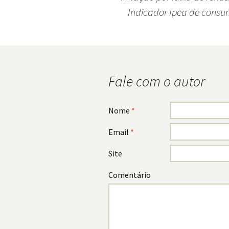
Indicador Ipea de consu
Navegação
do
post
Fale com o autor
Nome
*
Email
*
Site
Comentário