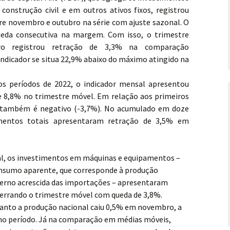
nstrução civil e em outros ativos fixos, registrou
e novembro e outubro na série com ajuste sazonal. O
ueda consecutiva na margem. Com isso, o trimestre
o registrou retração de 3,3% na comparação
 indicador se situa 22,9% abaixo do máximo atingido na
períodos de 2022, o indicador mensal apresentou
 8,8% no trimestre móvel. Em relação aos primeiros
o também é negativo (-3,7%). No acumulado em doze
imentos totais apresentaram retração de 3,5% em
l, os investimentos em máquinas e equipamentos –
nsumo aparente, que corresponde à produção
terno acrescida das importações – apresentaram
rrando o trimestre móvel com queda de 3,8%.
nto a produção nacional caiu 0,5% em novembro, a
o período. Já na comparação em médias móveis,