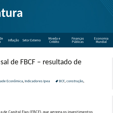
ntura
de
Moeda e
Finanças
Economia
Inflação
Setor Externo
o
Crédito
Públicas
Mundial
sal de FBCF – resultado de
dade Econômica
,
Indicadores Ipea
BCF
,
construção
,
a de Capital Fixo (FBCF), que agrega os investimentos