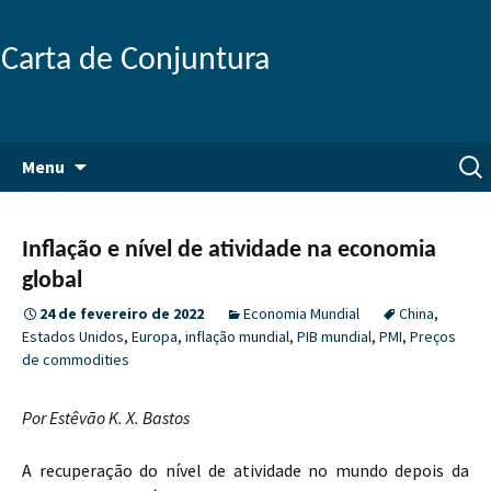
Carta de Conjuntura
Pular
Pesq
Menu
para
por:
o
conteúdo
Inflação e nível de atividade na economia
global
24 de fevereiro de 2022
Economia Mundial
China
,
Estados Unidos
,
Europa
,
inflação mundial
,
PIB mundial
,
PMI
,
Preços
de commodities
Por Estêvão K. X. Bastos
A recuperação do nível de atividade no mundo depois da