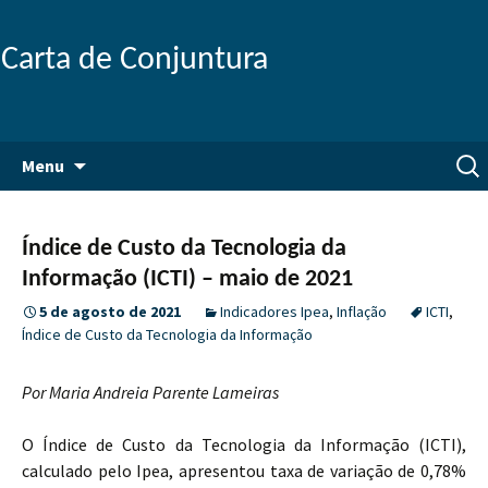
Carta de Conjuntura
Pular
Pesq
Menu
para
por:
o
conteúdo
Índice de Custo da Tecnologia da
Informação (ICTI) – maio de 2021
5 de agosto de 2021
Indicadores Ipea
,
Inflação
ICTI
,
Índice de Custo da Tecnologia da Informação
Por Maria Andreia Parente Lameiras
O Índice de Custo da Tecnologia da Informação (ICTI),
calculado pelo Ipea, apresentou taxa de variação de 0,78%