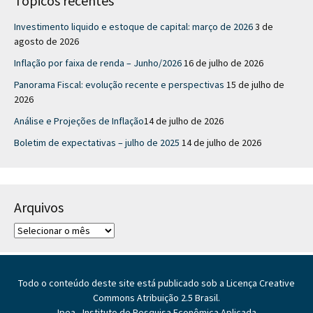
Tópicos recentes
Investimento liquido e estoque de capital: março de 2026
3 de
agosto de 2026
Inflação por faixa de renda – Junho/2026
16 de julho de 2026
Panorama Fiscal: evolução recente e perspectivas
15 de julho de
2026
Análise e Projeções de Inflação​
14 de julho de 2026
Boletim de expectativas – julho de 2025
14 de julho de 2026
Arquivos
A
r
q
u
Todo o conteúdo deste site está publicado sob a Licença Creative
i
Commons Atribuição 2.5 Brasil.
v
Ipea - Instituto de Pesquisa Econômica Aplicada