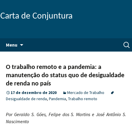
Carta de Conjuntura
Pular
Pesq
Menu
para
por:
o
conteúdo
O trabalho remoto e a pandemia: a
manutenção do status quo de desigualdade
de renda no país
17 de dezembro de 2020
Mercado de Trabalho
Desigualdade de renda
,
Pandemia
,
Trabalho remoto
Por Geraldo S. Góes, Felipe dos S. Martins e José Antônio S.
Nascimento