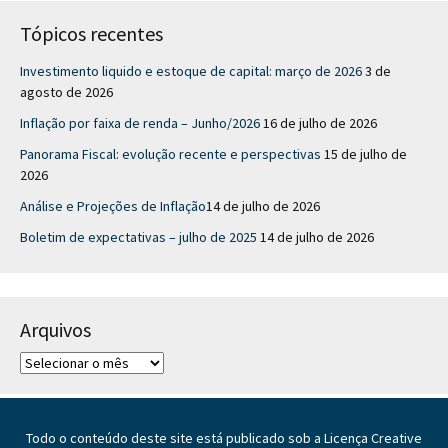
Tópicos recentes
Investimento liquido e estoque de capital: março de 2026
3 de
agosto de 2026
Inflação por faixa de renda – Junho/2026
16 de julho de 2026
Panorama Fiscal: evolução recente e perspectivas
15 de julho de
2026
Análise e Projeções de Inflação​
14 de julho de 2026
Boletim de expectativas – julho de 2025
14 de julho de 2026
Arquivos
A
r
q
u
Todo o conteúdo deste site está publicado sob a Licença Creative
i