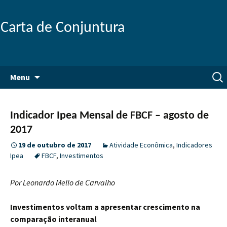
Carta de Conjuntura
Pular
Pesq
Menu
para
por:
o
conteúdo
Indicador Ipea Mensal de FBCF – agosto de
2017
19 de outubro de 2017
Atividade Econômica
,
Indicadores
Ipea
FBCF
,
Investimentos
Por Leonardo Mello de Carvalho
Investimentos voltam a apresentar crescimento na
comparação interanual