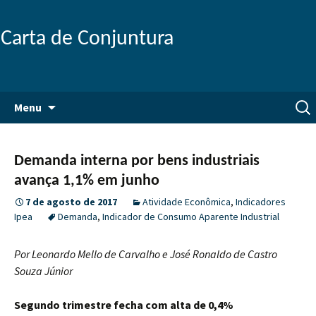
Carta de Conjuntura
Pular
Pesq
Menu
para
por:
o
conteúdo
Demanda interna por bens industriais
avança 1,1% em junho
7 de agosto de 2017
Atividade Econômica
,
Indicadores
Ipea
Demanda
,
Indicador de Consumo Aparente Industrial
Por Leonardo Mello de Carvalho e José Ronaldo de Castro
Souza Júnior
Segundo trimestre fecha com alta de 0,4%