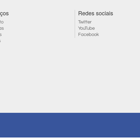
iços
Redes sociais
to
Twitter
as
YouTube
s
Facebook
s