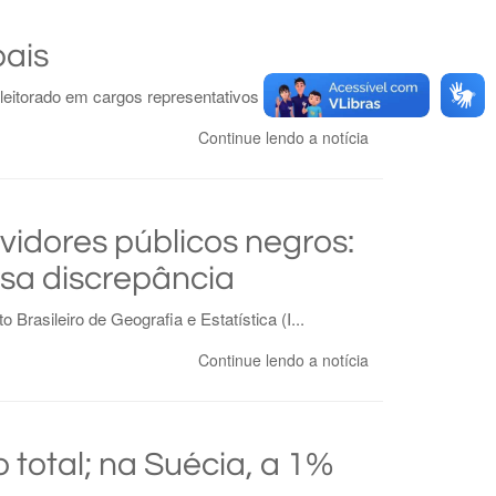
pais
torado em cargos representativos e de poder e tr...
Continue lendo a notícia
idores públicos negros:
ssa discrepância
rasileiro de Geografia e Estatística (I...
Continue lendo a notícia
 total; na Suécia, a 1%