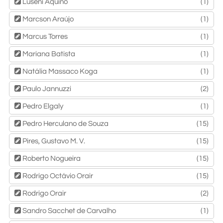
Luseni Aquino
(1)
Marcson Araújo
(1)
Marcus Torres
(1)
Mariana Batista
(1)
Natália Massaco Koga
(1)
Paulo Jannuzzi
(2)
Pedro Elgaly
(1)
Pedro Herculano de Souza
(15)
Pires, Gustavo M. V.
(15)
Roberto Nogueira
(15)
Rodrigo Octávio Orair
(15)
Rodrigo Orair
(2)
Sandro Sacchet de Carvalho
(1)