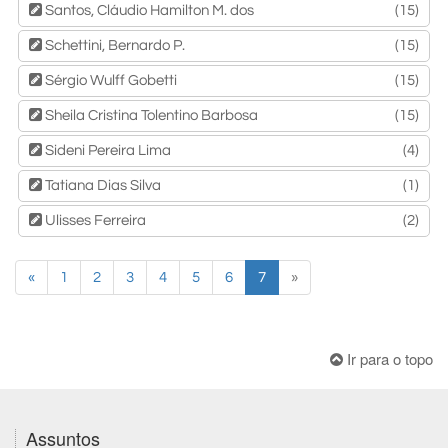
Santos, Cláudio Hamilton M. dos
(15)
Schettini, Bernardo P.
(15)
Sérgio Wulff Gobetti
(15)
Sheila Cristina Tolentino Barbosa
(15)
Sideni Pereira Lima
(4)
Tatiana Dias Silva
(1)
Ulisses Ferreira
(2)
«
1
2
3
4
5
6
7
»
Ir para o topo
Assuntos