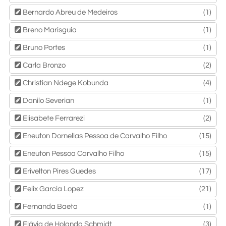
Bernardo Abreu de Medeiros
(1)
Breno Marisguia
(1)
Bruno Portes
(1)
Carla Bronzo
(2)
Christian Ndege Kobunda
(4)
Danilo Severian
(1)
Elisabete Ferrarezi
(2)
Eneuton Dornellas Pessoa de Carvalho Filho
(15)
Eneuton Pessoa Carvalho Filho
(15)
Erivelton Pires Guedes
(17)
Felix Garcia Lopez
(21)
Fernanda Baeta
(1)
Flávia de Holanda Schmidt
(3)