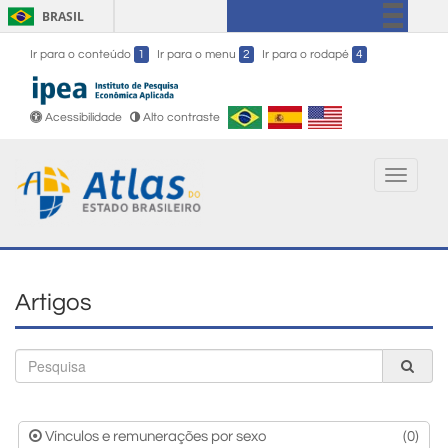
BRASIL
Simplifique!
Ir para o conteúdo
1
Ir para o menu
2
Ir para o rodapé
4
Comunica BR
Participe
Acessibilidade
Alto contraste
Acesso à informação
Legislação
Toggle
navigati
Canais
Artigos
B
Vínculos e remunerações por sexo
(0)