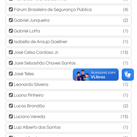
Fórum Brasileiro de Segurança Pública
(4)
Gabriel Junqueira
(2)
Gabriel Lotta
(1)
Isabella de Araujo Goellner
(1)
José Celso Cardoso Jr.
(15)
José Sebastião Chaves Santos
(1)
José Teles
(2)
Leonardo Silveira
(1)
Luana Pinheiro
(1)
Lucas Brandão
(2)
Luciano Vereda
(15)
Luiz Alberto dos Santos
(1)