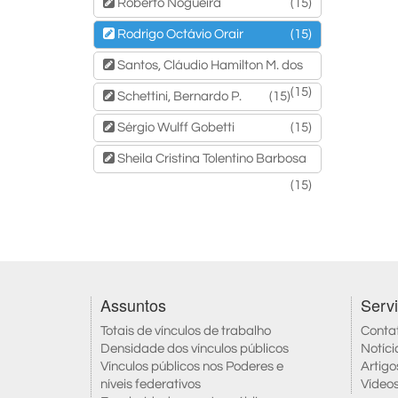
Roberto Nogueira
(15)
Rodrigo Octávio Orair
(15)
Santos, Cláudio Hamilton M. dos
(15)
Schettini, Bernardo P.
(15)
Sérgio Wulff Gobetti
(15)
Sheila Cristina Tolentino Barbosa
(15)
Assuntos
Serv
Totais de vínculos de trabalho
Conta
Densidade dos vínculos públicos
Notíci
Vínculos públicos nos Poderes e
Artigo
níveis federativos
Vídeo