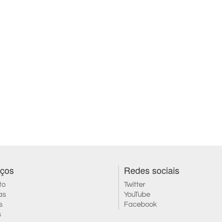
iços
Redes sociais
to
Twitter
as
YouTube
s
Facebook
s