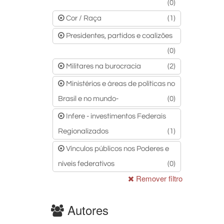
(0)
Cor / Raça
(1)
Presidentes, partidos e coalizões
(0)
Militares na burocracia
(2)
Ministérios e áreas de políticas no
Brasil e no mundo-
(0)
Infere - investimentos Federais
Regionalizados
(1)
Vínculos públicos nos Poderes e
níveis federativos
(0)
Remover filtro
Autores