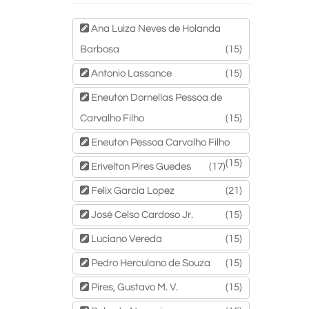
Ana Luiza Neves de Holanda
Barbosa
(15)
Antonio Lassance
(15)
Eneuton Dornellas Pessoa de
Carvalho Filho
(15)
Eneuton Pessoa Carvalho Filho
(15)
Erivelton Pires Guedes
(17)
Felix Garcia Lopez
(21)
José Celso Cardoso Jr.
(15)
Luciano Vereda
(15)
Pedro Herculano de Souza
(15)
Pires, Gustavo M. V.
(15)