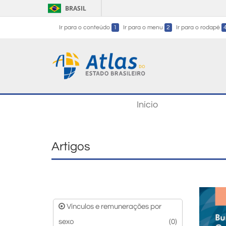
BRASIL
Ir para o conteúdo
1
Ir para o menu
2
Ir para o rodapé
Início
Artigos
Vínculos e remunerações por
sexo
(0)