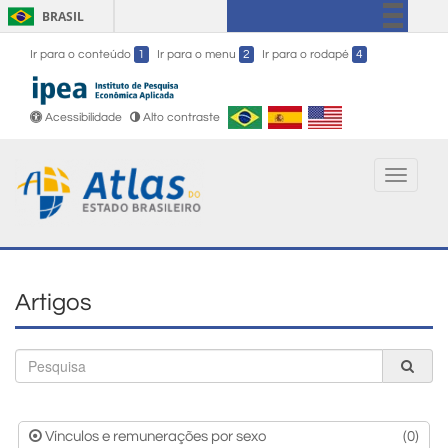
BRASIL
Simplifique!
Ir para o conteúdo
1
Ir para o menu
2
Ir para o rodapé
4
Comunica BR
Participe
Acessibilidade
Alto contraste
Acesso à informação
Legislação
Toggle
navigati
Canais
Artigos
B
Vínculos e remunerações por sexo
(0)