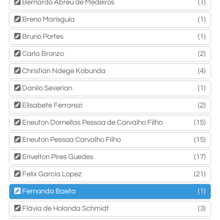
Bernardo Abreu de Medeiros
(1)
Breno Marisguia
(1)
Bruno Portes
(1)
Carla Bronzo
(2)
Christian Ndege Kobunda
(4)
Danilo Severian
(1)
Elisabete Ferrarezi
(2)
Eneuton Dornellas Pessoa de Carvalho Filho
(15)
Eneuton Pessoa Carvalho Filho
(15)
Erivelton Pires Guedes
(17)
Felix Garcia Lopez
(21)
Fernanda Baeta
(1)
Flávia de Holanda Schmidt
(3)