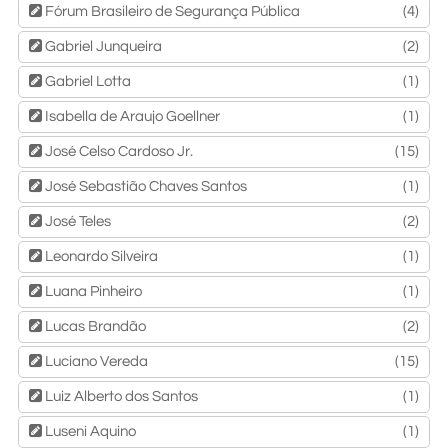
Fórum Brasileiro de Segurança Pública
(4)
Gabriel Junqueira
(2)
Gabriel Lotta
(1)
Isabella de Araujo Goellner
(1)
José Celso Cardoso Jr.
(15)
José Sebastião Chaves Santos
(1)
José Teles
(2)
Leonardo Silveira
(1)
Luana Pinheiro
(1)
Lucas Brandão
(2)
Luciano Vereda
(15)
Luiz Alberto dos Santos
(1)
Luseni Aquino
(1)