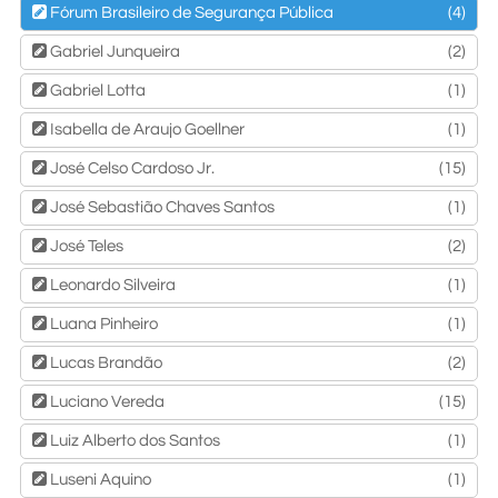
Fórum Brasileiro de Segurança Pública
(4)
Gabriel Junqueira
(2)
Gabriel Lotta
(1)
Isabella de Araujo Goellner
(1)
José Celso Cardoso Jr.
(15)
José Sebastião Chaves Santos
(1)
José Teles
(2)
Leonardo Silveira
(1)
Luana Pinheiro
(1)
Lucas Brandão
(2)
Luciano Vereda
(15)
Luiz Alberto dos Santos
(1)
Luseni Aquino
(1)