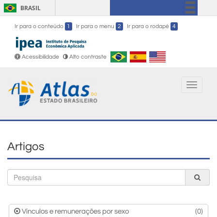
BRASIL
Simplifique!
Ir para o conteúdo
1
Ir para o menu
2
Ir para o rodapé
4
Comunica BR
Participe
Acessibilidade
Alto contraste
Acesso à informação
Legislação
Toggle
navigati
Canais
Artigos
B
Vínculos e remunerações por sexo
(0)