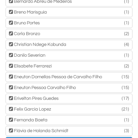
Bernardo Abreu de Medeiros
(1)
Breno Marisguia
(1)
Bruno Portes
(1)
Carla Bronzo
(2)
Christian Ndege Kobunda
(4)
Danilo Severian
(1)
Elisabete Ferrarezi
(2)
Eneuton Dornellas Pessoa de Carvalho Filho
(15)
Eneuton Pessoa Carvalho Filho
(15)
Erivelton Pires Guedes
(17)
Felix Garcia Lopez
(21)
Fernanda Baeta
(1)
Flávia de Holanda Schmidt
(3)