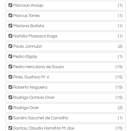
Marcson Araújo
(1)
Marcus Torres
(1)
Mariana Batista
(1)
Natália Massaco Koga
(1)
Paulo Jannuzzi
(2)
Pedro Elgaly
(1)
Pedro Herculano de Souza
(15)
Pires, Gustavo M. V.
(15)
Roberto Nogueira
(15)
Rodrigo Octávio Orair
(15)
Rodrigo Orair
(2)
Sandro Sacchet de Carvalho
(1)
Santos, Cláudio Hamilton M. dos
(15)