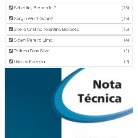
Schettini, Bernardo P.
(15)
Sérgio Wulff Gobetti
(15)
Sheila Cristina Tolentino Barbosa
(15)
Sideni Pereira Lima
(4)
Tatiana Dias Silva
(1)
Ulisses Ferreira
(2)