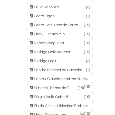
Paulo Jannuzzi
(2)
Pedro Elgaly
(1)
Pedro Herculano de Souza
(15)
Pires, Gustavo M. V.
(15)
Roberto Nogueira
(15)
Rodrigo Octávio Orair
(15)
Rodrigo Orair
(2)
Sandro Sacchet de Carvalho
(1)
Santos, Cláudio Hamilton M. dos
(15)
Schettini, Bernardo P.
(15)
Sérgio Wulff Gobetti
(15)
Sheila Cristina Tolentino Barbosa
(15)
Sideni Pereira Lima
(4)