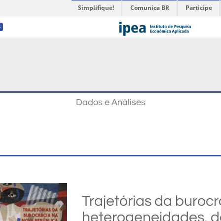
Simplifique!
Comunica BR
Participe
4
Dados e Análises
Trajetórias da buroc
heterogeneidades, d