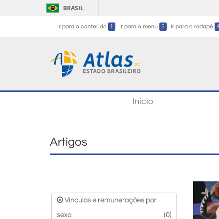
BRASIL
Ir para o conteúdo
1
Ir para o menu
2
Ir para o rodapé
Início
Artigos
Vínculos e remunerações por
sexo
(0)