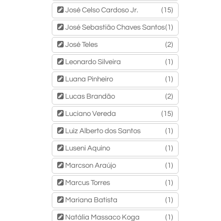
José Celso Cardoso Jr.
(15)
José Sebastião Chaves Santos
(1)
José Teles
(2)
Leonardo Silveira
(1)
Luana Pinheiro
(1)
Lucas Brandão
(2)
Luciano Vereda
(15)
Luiz Alberto dos Santos
(1)
Luseni Aquino
(1)
Marcson Araújo
(1)
Marcus Torres
(1)
Mariana Batista
(1)
Natália Massaco Koga
(1)