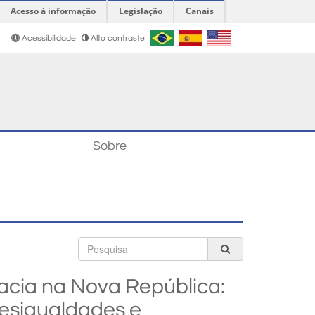
Acesso à informação
Legislação
Canais
Acessibilidade
Alto contraste
Sobre
Busca
racia na Nova República:
esigualdades e