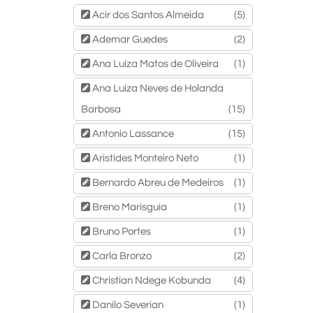
Acir dos Santos Almeida
(5)
Ademar Guedes
(2)
Ana Luíza Matos de Oliveira
(1)
Ana Luiza Neves de Holanda
Barbosa
(15)
Antonio Lassance
(15)
Aristides Monteiro Neto
(1)
Bernardo Abreu de Medeiros
(1)
Breno Marisguia
(1)
Bruno Portes
(1)
Carla Bronzo
(2)
Christian Ndege Kobunda
(4)
Danilo Severian
(1)