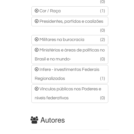
(0)
Cor / Raça
(1)
Presidentes, partidos e coalizões
(0)
Militares na burocracia
(2)
Ministérios e áreas de políticas no
Brasil e no mundo-
(0)
Infere - investimentos Federais
Regionalizados
(1)
Vínculos públicos nos Poderes e
níveis federativos
(0)
Autores