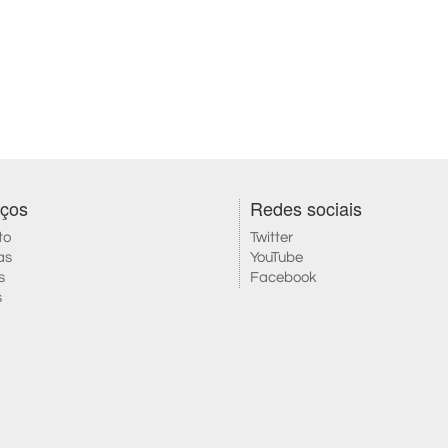
iços
Redes sociais
to
Twitter
as
YouTube
s
Facebook
s