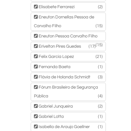
Elisabete Ferrarezi
(2)
Eneuton Dornellas Pessoa de
Carvalho Filho
(15)
Eneuton Pessoa Carvalho Filho
(15)
Erivelton Pires Guedes
(17)
Felix Garcia Lopez
(21)
Fernanda Baeta
(1)
Flávia de Holanda Schmidt
(3)
Fórum Brasileiro de Segurança
Pública
(4)
Gabriel Junqueira
(2)
Gabriel Lotta
(1)
Isabella de Araujo Goellner
(1)