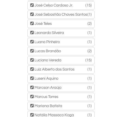
José Celso Cardoso Jr.
(15)
José Sebastião Chaves Santos
(1)
José Teles
(2)
Leonardo Silveira
(1)
Luana Pinheiro
(1)
Lucas Brandão
(2)
Luciano Vereda
(15)
Luiz Alberto dos Santos
(1)
Luseni Aquino
(1)
Marcson Araújo
(1)
Marcus Torres
(1)
Mariana Batista
(1)
Natália Massaco Koga
(1)