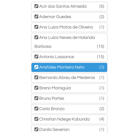
Acir dos Santos Almeida
(5)
Ademar Guedes
(2)
Ana Luíza Matos de Oliveira
(1)
Ana Luiza Neves de Holanda
Barbosa
(15)
Antonio Lassance
(15)
Aristides Monteiro Neto
(1)
Bernardo Abreu de Medeiros
(1)
Breno Marisguia
(1)
Bruno Portes
(1)
Carla Bronzo
(2)
Christian Ndege Kobunda
(4)
Danilo Severian
(1)