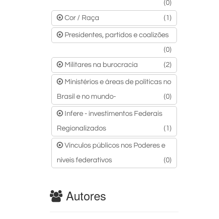
(0)
Cor / Raça
(1)
Presidentes, partidos e coalizões
(0)
Militares na burocracia
(2)
Ministérios e áreas de políticas no
Brasil e no mundo-
(0)
Infere - investimentos Federais
Regionalizados
(1)
Vínculos públicos nos Poderes e
níveis federativos
(0)
Autores