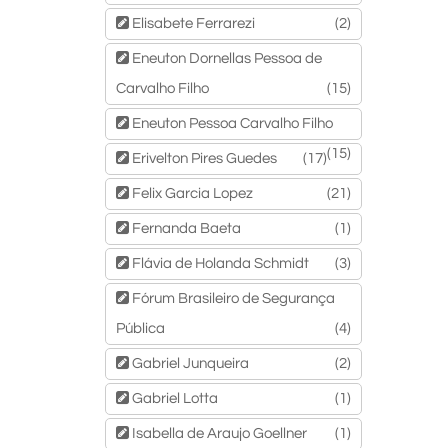
Elisabete Ferrarezi
(2)
Eneuton Dornellas Pessoa de
Carvalho Filho
(15)
Eneuton Pessoa Carvalho Filho
(15)
Erivelton Pires Guedes
(17)
Felix Garcia Lopez
(21)
Fernanda Baeta
(1)
Flávia de Holanda Schmidt
(3)
Fórum Brasileiro de Segurança
Pública
(4)
Gabriel Junqueira
(2)
Gabriel Lotta
(1)
Isabella de Araujo Goellner
(1)