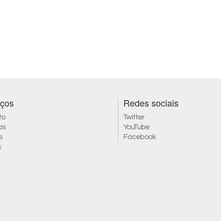
iços
Redes sociais
to
Twitter
as
YouTube
s
Facebook
s