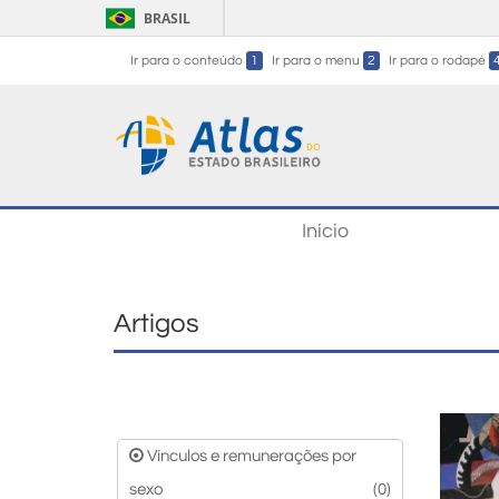
BRASIL
Ir para o conteúdo
1
Ir para o menu
2
Ir para o rodapé
Início
Artigos
Vínculos e remunerações por
sexo
(0)