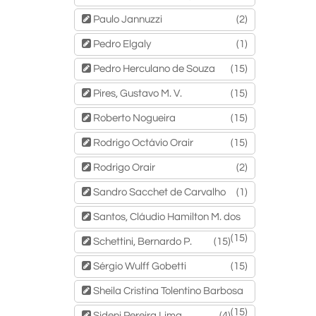
Paulo Jannuzzi
(2)
Pedro Elgaly
(1)
Pedro Herculano de Souza
(15)
Pires, Gustavo M. V.
(15)
Roberto Nogueira
(15)
Rodrigo Octávio Orair
(15)
Rodrigo Orair
(2)
Sandro Sacchet de Carvalho
(1)
Santos, Cláudio Hamilton M. dos
(15)
Schettini, Bernardo P.
(15)
Sérgio Wulff Gobetti
(15)
Sheila Cristina Tolentino Barbosa
(15)
Sideni Pereira Lima
(4)