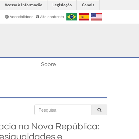
Acesso à informação
Legislação
Canais
Acessibilidade
Alto contraste
Sobre
Busca
racia na Nova República:
esigualdades e