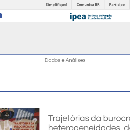
Simplifique!
Comunica BR
Participe
4
Dados e Análises
Trajetórias da buroc
heterogeneidades, d