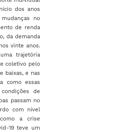
nício dos anos
e mudanças no
mento de renda
no, da demanda
mos vinte anos.
ma trajetória
e coletivo pelo
e baixas, e nas
da como essas
 condições de
soas passam no
ordo com nível
 como a crise
vid-19 teve um