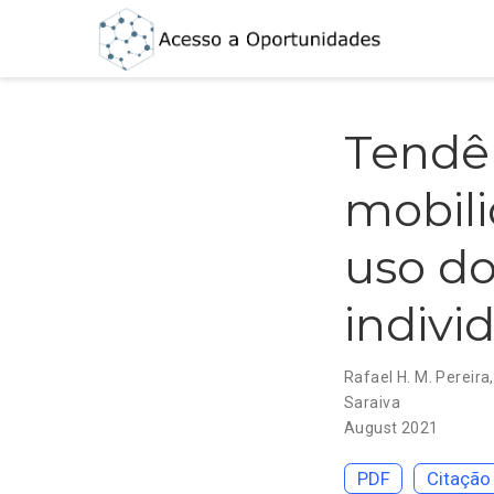
Tendên
mobili
uso do
indivi
Rafael H. M. Pereira
Saraiva
August 2021
PDF
Citação