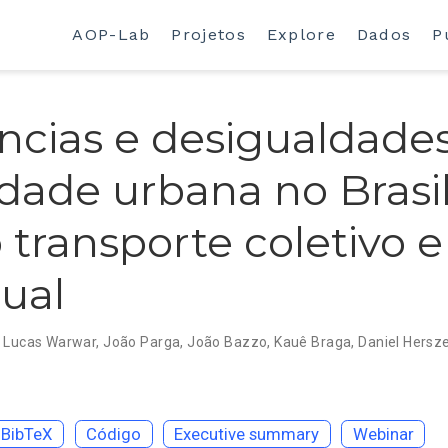
AOP-Lab
Projetos
Explore
Dados
P
cias e desigualdade
dade urbana no Brasil 
 transporte coletivo e
dual
,
Lucas Warwar
,
João Parga
,
João Bazzo
,
Kauê Braga
,
Daniel Hersz
 BibTeX
Código
Executive summary
Webinar