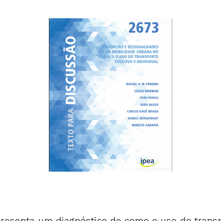
resenta um diagnóstico de como o uso do transp