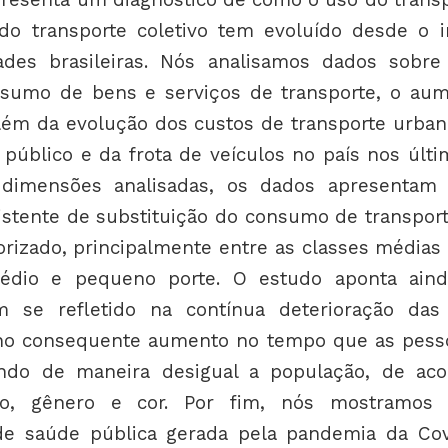
do transporte coletivo tem evoluído desde o i
ades brasileiras. Nós analisamos dados sobr
sumo de bens e serviços de transporte, o au
 além da evolução dos custos de transporte urba
 público e da frota de veículos no país nos últi
dimensões analisadas, os dados apresentam u
istente de substituição do consumo de transport
orizado, principalmente entre as classes médias 
édio e pequeno porte. O estudo aponta ain
 se refletido na contínua deterioração das
no consequente aumento no tempo que as pes
tando de maneira desigual a população, de ac
co, gênero e cor. Por fim, nós mostramos
e saúde pública gerada pela pandemia da Co