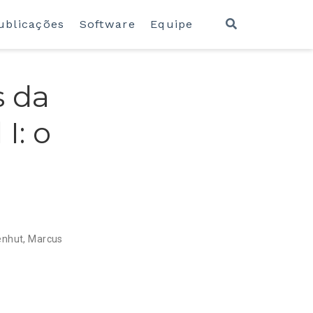
ublicações
Software
Equipe
s da
I: o
enhut
,
Marcus